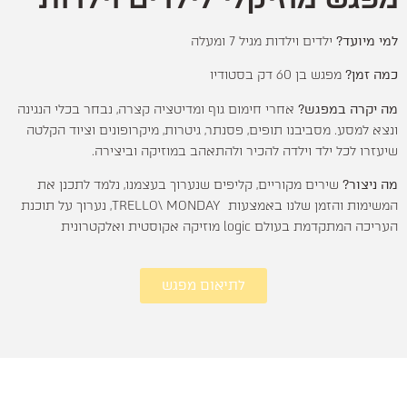
למי מיועד?
ילדים וילדות מגיל 7 ומעלה
כמה זמן?
מפגש בן 60 דק בסטודיו
מה יקרה במפגש?
אחרי חימום גוף ומדיטציה קצרה, נבחר בכלי הנגינה
ונצא למסע. מסביבנו תופים, פסנתר, גיטרות, מיקרופונים וציוד הקלטה
שיעזרו לכל ילד וילדה להכיר ולהתאהב במוזיקה וביצירה.
מה ניצור?
שירים מקוריים, קליפים שנערוך בעצמנו, נלמד לתכנן את
המשימות והזמן שלנו באמצעות TRELLO\ MONDAY, נערוך על תוכנת
העריכה המתקדמת בעולם logic מוזיקה אקוסטית ואלקטרונית
לתיאום מפגש